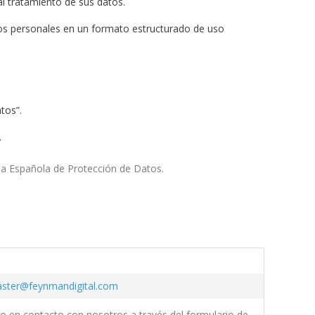
al tratamiento de sus datos.
atos personales en un formato estructurado de uso
tos”.
.
ia Española de Protección de Datos.
ster@feynmandigital.com
to en contacto con nosotros a través del formulario de