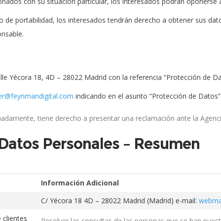
onados con su situación particular, los interesados podrán oponerse 
ho de portabilidad, los interesados tendrán derecho a obtener sus d
onsable.
alle Yécora 18, 4D – 28022 Madrid con la referencia “Protección de Da
r@feynmandigital.com
indicando en el asunto “Protección de Datos”
uadamente, tiene derecho a presentar una reclamación ante la Agenc
e Datos Personales – Resumen
Información Adicional
C/ Yécora 18 4D – 28022 Madrid (Madrid) e-mail:
webma
 clientes
Resolver las consultas de las personas que se han pues